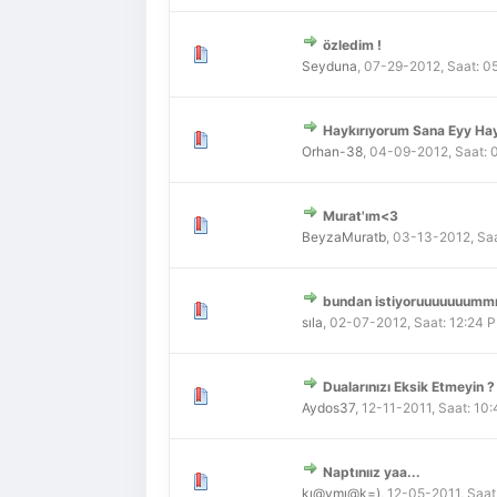
özledim !
Derecelendirme: 0/5 - 0 
1
2
3
4
5
Seyduna
,
07-29-2012, Saat: 0
Haykırıyorum Sana Eyy Hay
Derecelendirme: 0/5 - 0 
1
2
3
4
5
Orhan-38
,
04-09-2012, Saat: 
Murat'ım<3
Derecelendirme: 0/5 - 0 
1
2
3
4
5
BeyzaMuratb
,
03-13-2012, Saa
bundan istiyoruuuuuu
Derecelendirme: 0/5 - 0 
1
2
3
4
5
sıla
,
02-07-2012, Saat: 12:24 
Dualarınızı Eksik Etmeyin ?
Derecelendirme: 0/5 - 0 
1
2
3
4
5
Aydos37
,
12-11-2011, Saat: 10
Naptınıız yaa...
Derecelendirme: 0/5 - 0 
1
2
3
4
5
kı@ymı@k=)
,
12-05-2011, Saat