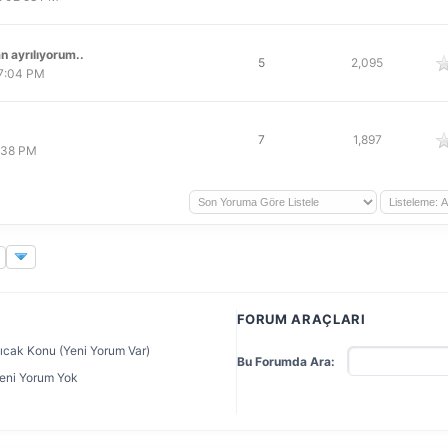
n ayrılıyorum..
oy
5
2,095
07:04 PM
oy
7
1,897
2:38 PM
FORUM ARAÇLARI
ıcak Konu (Yeni Yorum Var)
Bu Forumda Ara:
eni Yorum Yok