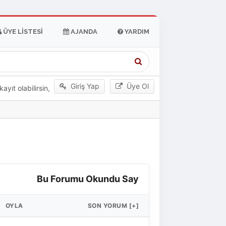
ÜYE LISTESI
AJANDA
YARDIM
Giriş Yap
Üye Ol
yıt olabilirsin,
Bu Forumu Okundu Say
OYLA
SON YORUM
[
+
]