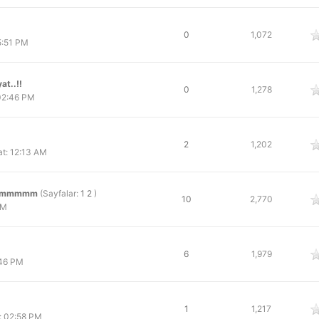
oy
0
1,072
5:51 PM
at..!!
oy
0
1,278
02:46 PM
oy
2
1,202
t: 12:13 AM
ummmmmmm
(Sayfalar:
1
2
)
oy
10
2,770
PM
oy
6
1,979
:46 PM
oy
1
1,217
: 02:58 PM