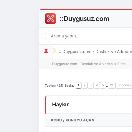
:: Duygusuz.com - Dostluk ve Arkadaşlı
:: Duygusuz.com - Dostluk ve Arkadaşlık Sitesi
oldukça kolay ve zahmetsizdir.
1
2
3
4
5
21
Sonraki »
Toplam (21) Sayfa:
..
Haykır
KONU
/
KONUYU AÇAN