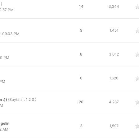
)
oy
14
3,244
10:57 PM
oy
9
1,451
t: 09:03 PM
oy
8
3,012
00 PM
oy
0
1,620
 PM
n :))
(Sayfalar:
1
2
3
)
oy
20
4,287
AM
 gelin
oy
3
1,597
42 AM