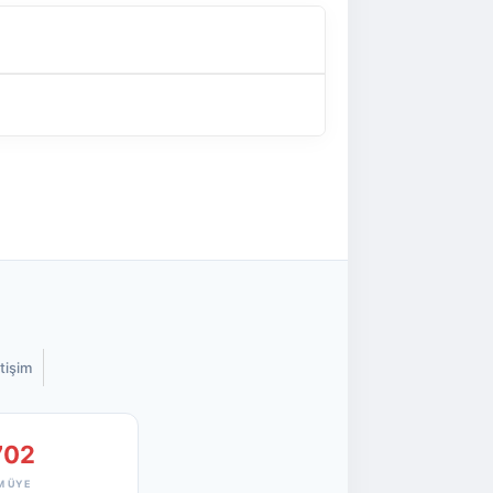
etişim
702
M ÜYE