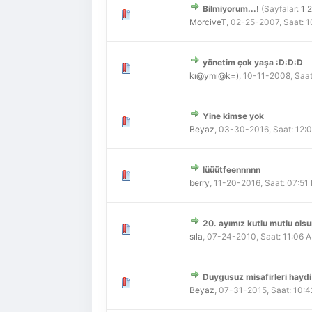
Bilmiyorum...!
(Sayfalar:
1
2
Derecelendirme: 0/5 - 0 
1
2
3
4
5
MorciveT
,
02-25-2007, Saat: 
yönetim çok yaşa :D:D:D
Derecelendirme: 0/5 - 0 
1
2
3
4
5
kı@ymı@k=)
,
10-11-2008, Saa
Yine kimse yok
Derecelendirme: 0/5 - 0 
1
2
3
4
5
Beyaz
,
03-30-2016, Saat: 12:
lüüütfeennnnn
Derecelendirme: 0/5 - 0 
1
2
3
4
5
berry
,
11-20-2016, Saat: 07:51
20. ayımız kutlu mutlu olsu
Derecelendirme: 0/5 - 0 
1
2
3
4
5
sıla
,
07-24-2010, Saat: 11:06 
Duygusuz misafirleri haydi
Derecelendirme: 0/5 - 0 
1
2
3
4
5
Beyaz
,
07-31-2015, Saat: 10: