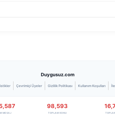
Duygusuz.com
istikler
Çevrimiçi Üyeler
Gizlilik Politikası
Kullanım Koşulları
İl
5,587
98,593
16,
M MESAJ
TOPLAM KONU
TOPLA