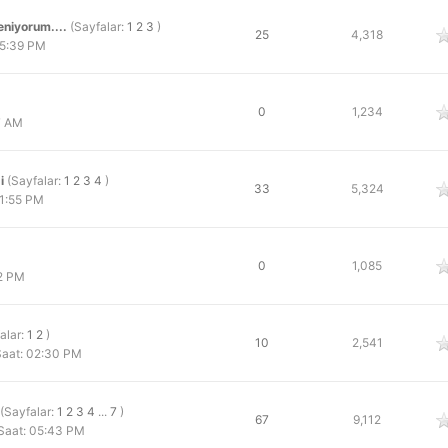
eniyorum....
(Sayfalar:
1
2
3
)
oy
25
4,318
05:39 PM
oy
0
1,234
7 AM
i
(Sayfalar:
1
2
3
4
)
oy
33
5,324
11:55 PM
oy
0
1,085
2 PM
alar:
1
2
)
oy
10
2,541
Saat: 02:30 PM
(Sayfalar:
1
2
3
4
...
7
)
oy
67
9,112
Saat: 05:43 PM