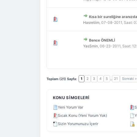
Kısa bir sureliğine aranızda
Derecelendirme: 0/5 - 0 
1
2
3
4
5
Hasretiim
,
07-08-2011, Saat: 
Bence ÖNEMLİ
Derecelendirme: 0/5 - 0 
1
2
3
4
5
YasSmin
,
06-23-2011, Saat: 1
1
2
3
4
5
21
Sonraki »
Toplam (21) Sayfa:
..
KONU SIMGELERI
Yeni Yorum Var
S
Sıcak Konu (Yeni Yorum Yok)
Y
Sizin Yorumunuzu İçerir