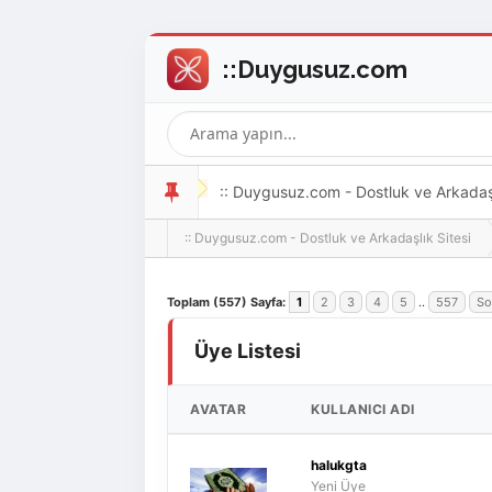
:: Duygusuz.com - Dostluk ve Arkadaşlı
:: Duygusuz.com - Dostluk ve Arkadaşlık Sitesi
oldukça kolay ve zahmetsizdir.
Toplam (557) Sayfa:
1
2
3
4
5
..
557
So
Üye Listesi
AVATAR
KULLANICI ADI
halukgta
Yeni Üye