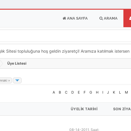
ANA SAYFA
ARAMA
k Sitesi topluluğuna hoş geldin ziyaretçi! Aramıza katılmak istersen ka
Üye Listesi
nraki »
A
B
C
D
E
F
G
H
I
J
K
L
M
ÜYELIK TARIHI
SON ZIYA
08-14-2011, Saat: