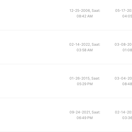
12-25-2006, Saat:
05-17-202
08:42 AM
04:0
02-14-2022, Saat:
03-08-202
03:58 AM
01:0
01-26-2015, Saat:
03-04-202
05:29 PM
08:4
09-24-2021, Saat:
02-14-202
06:49 PM
03:3