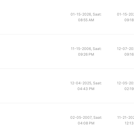
01-15-2026, Saat:
01-15-202
08:55 AM
09:1
11-15-2006, Saat:
12-07-202
09:26 PM
09:1
12-04-2025, Saat:
12-05-202
04:43 PM
02:1
02-05-2007, Saat:
11-21-202
04:08 PM
12:1