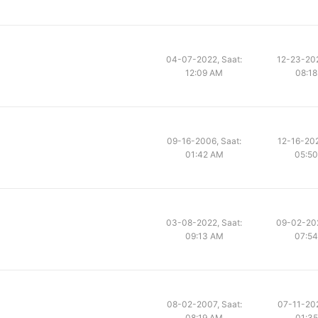
04-07-2022, Saat:
12-23-202
12:09 AM
08:1
09-16-2006, Saat:
12-16-202
01:42 AM
05:5
03-08-2022, Saat:
09-02-202
09:13 AM
07:5
08-02-2007, Saat:
07-11-202
08:19 AM
01:3