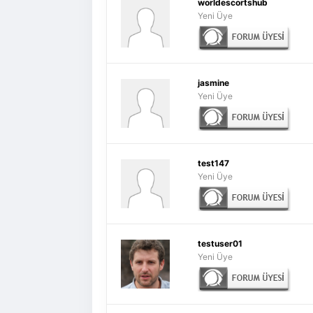
worldescortshub
Yeni Üye
jasmine
Yeni Üye
test147
Yeni Üye
testuser01
Yeni Üye