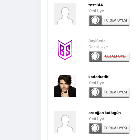
test144
Yeni Üye
BayiSeda
Cezalı Üye
kaderkatibi
Yeni Üye
erdoğan kutlugün
Yeni Üye