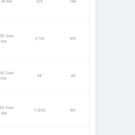
10:26 AM
205
198
6, Saat:
2,706
497
0 PM
6, Saat:
48
46
9 PM
6, Saat:
17,839
891
0 AM