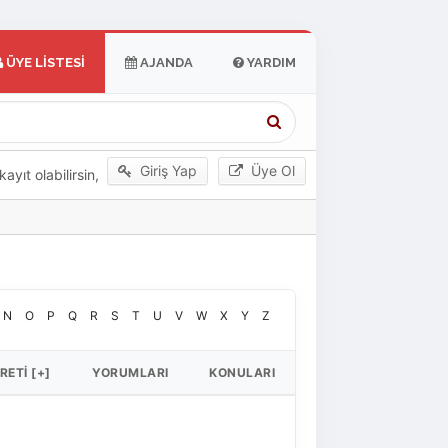
ÜYE LISTESI
AJANDA
YARDIM
Giriş Yap
Üye Ol
yıt olabilirsin,
N
O
P
Q
R
S
T
U
V
W
X
Y
Z
RETI
[
+
]
YORUMLARI
KONULARI