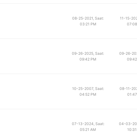
08-25-2021, Saat:
11-15-202
03:21 PM
07:0
09-26-2025, Saat:
09-26-202
09:42 PM
09:4
10-25-2007, Saat:
08-11-202
04:52 PM
01:4
07-13-2024, Saat:
04-03-202
05:21 AM
10:3