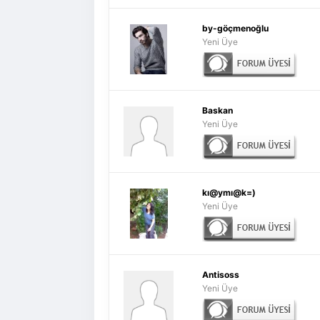
by-göçmenoğlu
Yeni Üye
Baskan
Yeni Üye
kı@ymı@k=)
Yeni Üye
Antisoss
Yeni Üye