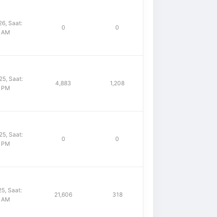
6, Saat:
0
0
8 AM
5, Saat:
4,883
1,208
6 PM
5, Saat:
0
0
9 PM
5, Saat:
21,606
318
3 AM