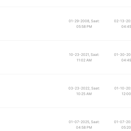
01-29-2008, Saat:
02-13-202
05:58 PM
04:4
10-23-2021, Saat:
01-30-202
11:02 AM
04:4
03-23-2022, Saat:
01-10-202
10:25 AM
12:0
01-07-2025, Saat:
01-07-202
04:58 PM
05:2