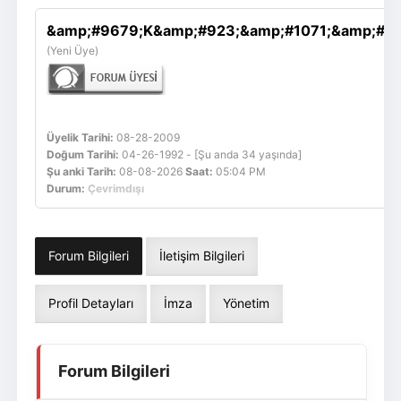
Giriş Yap
Üye Ol
&amp;#9679;K&amp;#923;&amp;#1071;&amp;#9
(Yeni Üye)
Üyelik Tarihi:
08-28-2009
Doğum Tarihi:
04-26-1992 - [Şu anda 34 yaşında]
Şu anki Tarih:
08-08-2026
Saat:
05:04 PM
Durum:
Çevrimdışı
Forum Bilgileri
İletişim Bilgileri
Profil Detayları
İmza
Yönetim
Forum Bilgileri