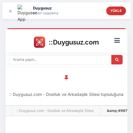
Duygusuz
×
YÜKLE
Mobil Uygulama
:: Duygusuz.com - Dostluk ve Arkadaşlık Sitesi topluluğuna
hoş geldin ziyaretçi! Aramıza katılmak istersen kayıt
:: Duygusuz.com - Dostluk ve Arkadaşlık Sitesi
&amp;#9679;K&
olabilirsin, oldukça kolay ve zahmetsizdir.