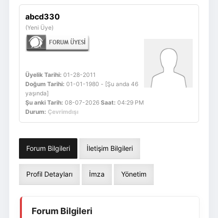
Giriş Yap
Üye Ol
abcd330
(Yeni Üye)
Üyelik Tarihi:
01-28-2011
Doğum Tarihi:
01-01-1980 - [Şu anda 46
yaşında]
Şu anki Tarih:
08-07-2026
Saat:
04:29 PM
Durum:
Çevrimdışı
Forum Bilgileri
İletişim Bilgileri
Profil Detayları
İmza
Yönetim
Forum Bilgileri