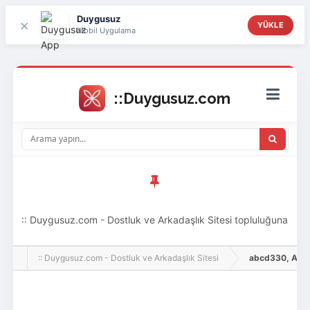
Duygusuz
×
YÜKLE
Mobil Uygulama
:: Duygusuz.com - Dostluk ve Arkadaşlık Sitesi topluluğuna
hoş geldin ziyaretçi! Aramıza katılmak istersen kayıt
:: Duygusuz.com - Dostluk ve Arkadaşlık Sitesi
abcd330, Adlı Ku
olabilirsin, oldukça kolay ve zahmetsizdir.