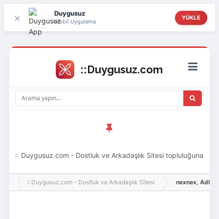
Duygusuz
×
YÜKLE
Mobil Uygulama
:: Duygusuz.com - Dostluk ve Arkadaşlık Sitesi topluluğuna
hoş geldin ziyaretçi! Aramıza katılmak istersen kayıt
:: Duygusuz.com - Dostluk ve Arkadaşlık Sitesi
nexnex, Adlı Kul
olabilirsin, oldukça kolay ve zahmetsizdir.