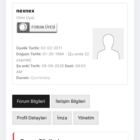
Giriş Yap
Üye Ol
nexnex
(Yeni Üye)
Üyelik Tarihi:
02-02-2011
Doğum Tarihi:
01-20-1994 - [Şu anda 32
yaşında]
Şu anki Tarih:
08-09-2026
Saat:
09:00
AM
Durum:
Çevrimdışı
Forum Bilgileri
İletişim Bilgileri
Profil Detayları
İmza
Yönetim