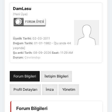
Giriş Yap
Üye Ol
DamLasu
(Yeni Üye)
Üyelik Tarihi:
02-03-2011
Doğum Tarihi:
01-01-1982 - [Şu anda 44
yaşında]
Şu anki Tarih:
08-09-2026
Saat:
11:29 AM
Durum:
Çevrimdışı
Forum Bilgileri
İletişim Bilgileri
Profil Detayları
İmza
Yönetim
Forum Bilgileri