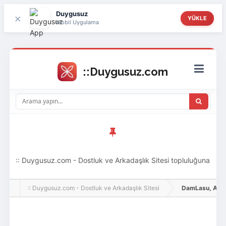
Duygusuz
×
YÜKLE
Mobil Uygulama
:: Duygusuz.com - Dostluk ve Arkadaşlık Sitesi topluluğuna
hoş geldin ziyaretçi! Aramıza katılmak istersen kayıt
:: Duygusuz.com - Dostluk ve Arkadaşlık Sitesi
DamLasu, Adlı Ku
olabilirsin, oldukça kolay ve zahmetsizdir.