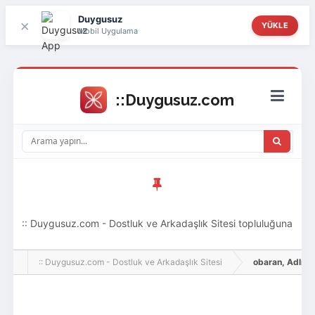
Duygusuz
×
YÜKLE
Mobil Uygulama
:: Duygusuz.com - Dostluk ve Arkadaşlık Sitesi topluluğuna
hoş geldin ziyaretçi! Aramıza katılmak istersen kayıt
:: Duygusuz.com - Dostluk ve Arkadaşlık Sitesi
obaran, Adlı Kul
olabilirsin, oldukça kolay ve zahmetsizdir.