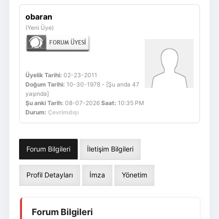
Giriş Yap
Üye Ol
obaran
(Yeni Üye)
Üyelik Tarihi:
02-23-2011
Doğum Tarihi:
10-30-1978 - [Şu anda 47
yaşında]
Şu anki Tarih:
08-07-2026
Saat:
10:35 PM
Durum:
Çevrimdışı
Forum Bilgileri
İletişim Bilgileri
Profil Detayları
İmza
Yönetim
Forum Bilgileri