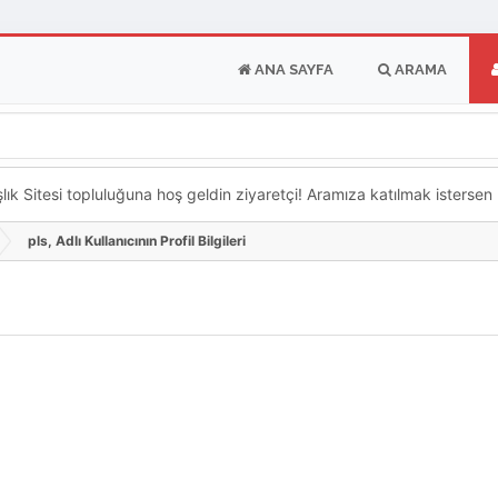
ANA SAYFA
ARAMA
k Sitesi topluluğuna hoş geldin ziyaretçi! Aramıza katılmak istersen ka
pls, Adlı Kullanıcının Profil Bilgileri