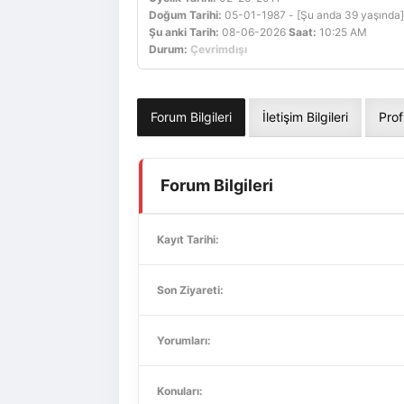
Doğum Tarihi:
05-01-1987 - [Şu anda 39 yaşında]
Şu anki Tarih:
08-06-2026
Saat:
10:25 AM
Durum:
Çevrimdışı
Forum Bilgileri
İletişim Bilgileri
Prof
Forum Bilgileri
Kayıt Tarihi:
Son Ziyareti:
Yorumları:
Konuları: