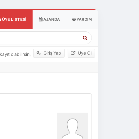
ÜYE LISTESI
AJANDA
YARDIM
Giriş Yap
Üye Ol
yıt olabilirsin,