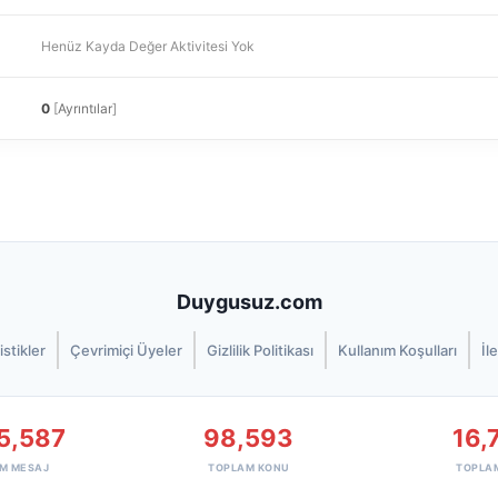
Henüz Kayda Değer Aktivitesi Yok
0
[
Ayrıntılar
]
Duygusuz.com
istikler
Çevrimiçi Üyeler
Gizlilik Politikası
Kullanım Koşulları
İl
5,587
98,593
16,
M MESAJ
TOPLAM KONU
TOPLA