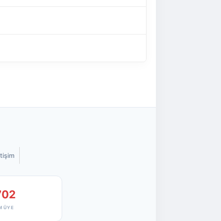
etişim
702
M ÜYE