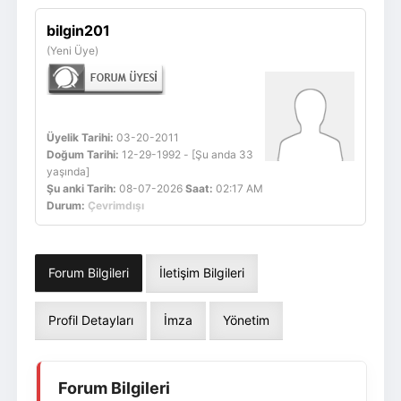
Giriş Yap
Üye Ol
bilgin201
(Yeni Üye)
Üyelik Tarihi:
03-20-2011
Doğum Tarihi:
12-29-1992 - [Şu anda 33
yaşında]
Şu anki Tarih:
08-07-2026
Saat:
02:17 AM
Durum:
Çevrimdışı
Forum Bilgileri
İletişim Bilgileri
Profil Detayları
İmza
Yönetim
Forum Bilgileri