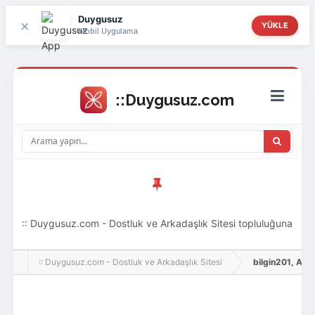
Duygusuz
×
YÜKLE
Mobil Uygulama
:: Duygusuz.com - Dostluk ve Arkadaşlık Sitesi topluluğuna
hoş geldin ziyaretçi! Aramıza katılmak istersen kayıt
:: Duygusuz.com - Dostluk ve Arkadaşlık Sitesi
bilgin201, Adlı K
olabilirsin, oldukça kolay ve zahmetsizdir.