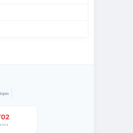
etişim
702
M ÜYE