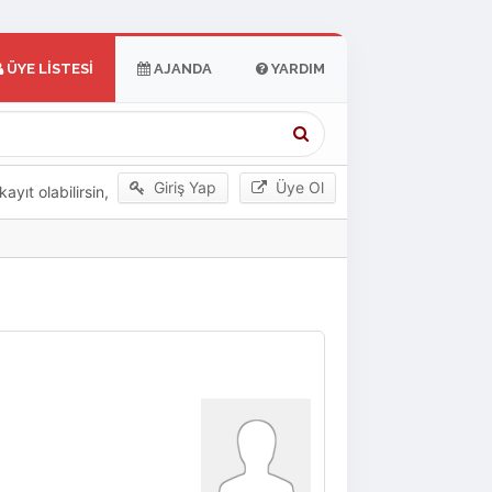
ÜYE LISTESI
AJANDA
YARDIM
Giriş Yap
Üye Ol
yıt olabilirsin,