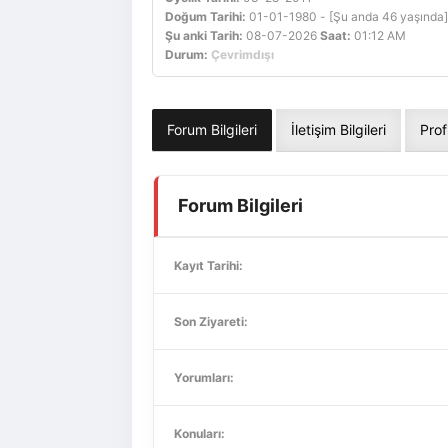
Doğum Tarihi:
01-01-1980 - [Şu anda 46 yaşında]
Şu anki Tarih:
08-07-2026
Saat:
01:12 AM
Durum:
Çevrimdışı
Forum Bilgileri
İletişim Bilgileri
Prof
Forum Bilgileri
Kayıt Tarihi:
Son Ziyareti:
Yorumları:
Konuları: