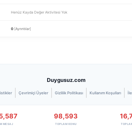
Henüz Kayda Değer Aktivitesi Yok
0
[
Ayrıntılar
]
Duygusuz.com
istikler
Çevrimiçi Üyeler
Gizlilik Politikası
Kullanım Koşulları
İl
5,587
98,593
16,
M MESAJ
TOPLAM KONU
TOPLA