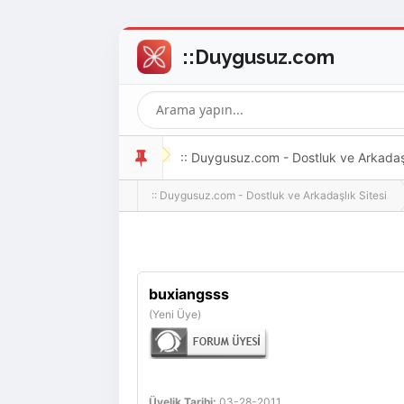
:: Duygusuz.com - Dostluk ve Arkadaşlı
:: Duygusuz.com - Dostluk ve Arkadaşlık Sitesi
oldukça kolay ve zahmetsizdir.
buxiangsss
(Yeni Üye)
Üyelik Tarihi:
03-28-2011