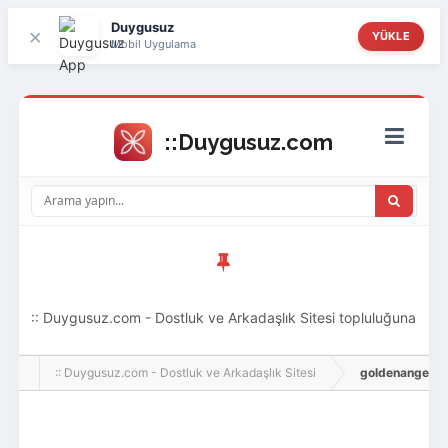
Duygusuz
×
YÜKLE
Mobil Uygulama
:: Duygusuz.com - Dostluk ve Arkadaşlık Sitesi topluluğuna
hoş geldin ziyaretçi! Aramıza katılmak istersen kayıt
:: Duygusuz.com - Dostluk ve Arkadaşlık Sitesi
goldenangel, Adl
olabilirsin, oldukça kolay ve zahmetsizdir.