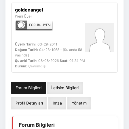
Giriş Yap
Üye Ol
goldenangel
(Yeni Üye)
Üyelik Tarihi:
03-29-2011
Doğum Tarihi:
04-23-1968 - [Şu anda 58
yaşında]
Şu anki Tarih:
08-08-2026
Saat:
01:24 PM
Durum:
Çevrimdışı
Forum Bilgileri
İletişim Bilgileri
Profil Detayları
İmza
Yönetim
Forum Bilgileri