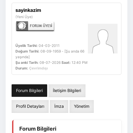
Giriş Yap
Üye Ol
sayinkazim
(Yeni Üye)
Üyelik Tarihi:
04-03-2011
Doğum Tarihi:
08-09-1959 - [Şu anda 66
yaşında]
Şu anki Tarih:
08-07-2026
Saat:
12:40 PM
Durum:
Çevrimdışı
Forum Bilgileri
İletişim Bilgileri
Profil Detayları
İmza
Yönetim
Forum Bilgileri