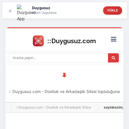
Duygusuz
×
YÜKLE
Mobil Uygulama
:: Duygusuz.com - Dostluk ve Arkadaşlık Sitesi topluluğuna
hoş geldin ziyaretçi! Aramıza katılmak istersen kayıt
:: Duygusuz.com - Dostluk ve Arkadaşlık Sitesi
sayinkazim, Adlı
olabilirsin, oldukça kolay ve zahmetsizdir.