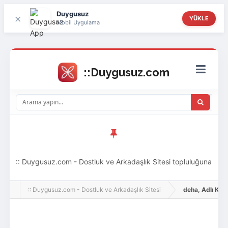
Duygusuz
×
YÜKLE
Mobil Uygulama
:: Duygusuz.com - Dostluk ve Arkadaşlık Sitesi topluluğuna
hoş geldin ziyaretçi! Aramıza katılmak istersen kayıt
:: Duygusuz.com - Dostluk ve Arkadaşlık Sitesi
deha, Adlı Kullan
olabilirsin, oldukça kolay ve zahmetsizdir.