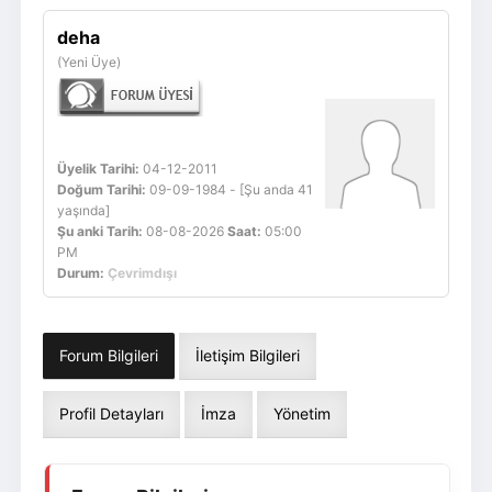
Giriş Yap
Üye Ol
deha
(Yeni Üye)
Üyelik Tarihi:
04-12-2011
Doğum Tarihi:
09-09-1984 - [Şu anda 41
yaşında]
Şu anki Tarih:
08-08-2026
Saat:
05:00
PM
Durum:
Çevrimdışı
Forum Bilgileri
İletişim Bilgileri
Profil Detayları
İmza
Yönetim