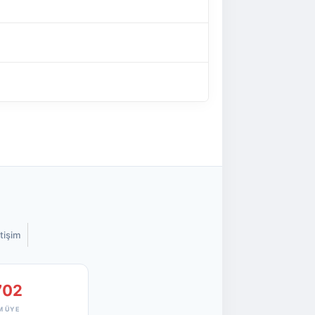
etişim
702
M ÜYE