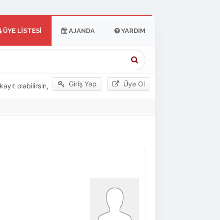
ÜYE LISTESI
AJANDA
YARDIM
Giriş Yap
Üye Ol
yıt olabilirsin,