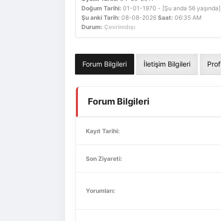
Doğum Tarihi:
01-01-1970 - [Şu anda 56 yaşında]
Şu anki Tarih:
08-08-2026
Saat:
06:35 AM
Durum:
Çevrimdışı
Forum Bilgileri
İletişim Bilgileri
Prof
Forum Bilgileri
Kayıt Tarihi:
Son Ziyareti:
Yorumları: