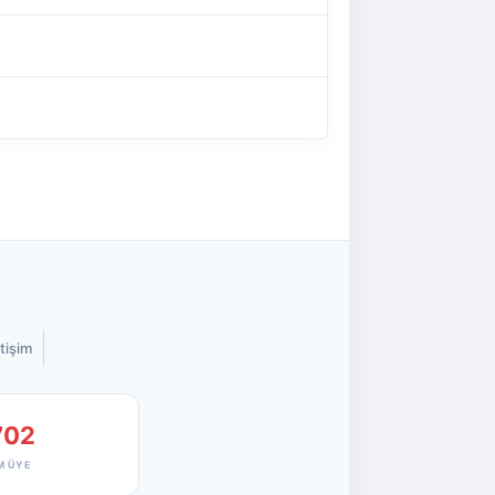
etişim
702
M ÜYE