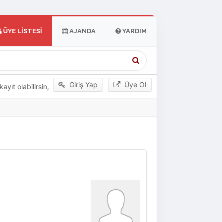
ÜYE LISTESI
AJANDA
YARDIM
Giriş Yap
Üye Ol
yıt olabilirsin,