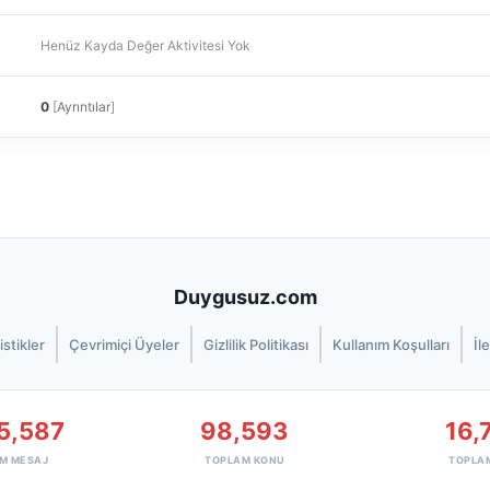
Henüz Kayda Değer Aktivitesi Yok
0
[
Ayrıntılar
]
Duygusuz.com
istikler
Çevrimiçi Üyeler
Gizlilik Politikası
Kullanım Koşulları
İl
5,587
98,593
16,
M MESAJ
TOPLAM KONU
TOPLA