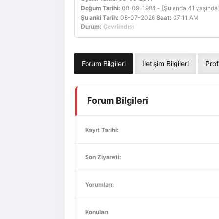
Doğum Tarihi:
08-09-1984 - [Şu anda 41 yaşında
Şu anki Tarih:
08-07-2026
Saat:
07:11 AM
Durum:
Çevrimdışı
Forum Bilgileri
İletişim Bilgileri
Prof
Forum Bilgileri
Kayıt Tarihi:
Son Ziyareti:
Yorumları:
Konuları: