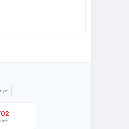
etişim
702
M ÜYE