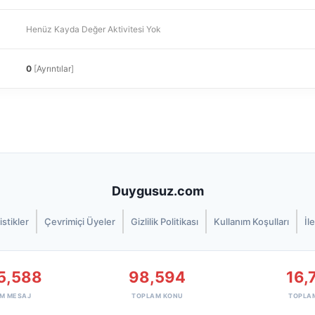
Henüz Kayda Değer Aktivitesi Yok
0
[
Ayrıntılar
]
Duygusuz.com
istikler
Çevrimiçi Üyeler
Gizlilik Politikası
Kullanım Koşulları
İl
5,588
98,594
16,
M MESAJ
TOPLAM KONU
TOPLA