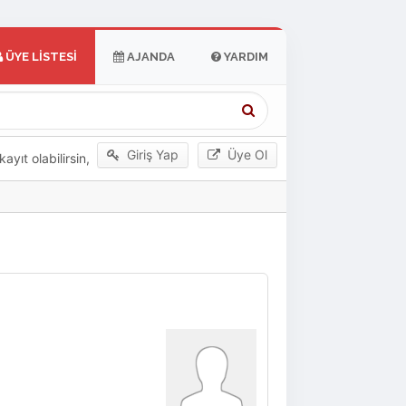
ÜYE LISTESI
AJANDA
YARDIM
Giriş Yap
Üye Ol
yıt olabilirsin,