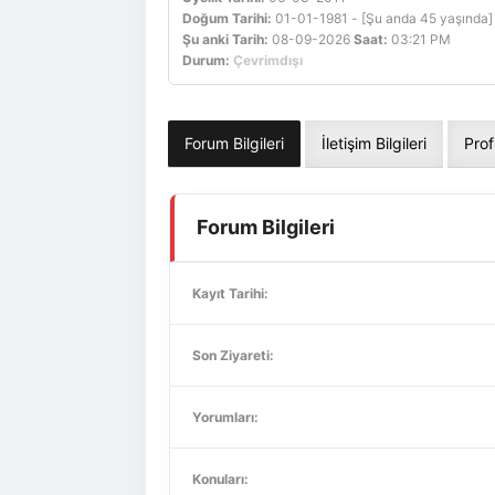
Doğum Tarihi:
01-01-1981 - [Şu anda 45 yaşında]
Şu anki Tarih:
08-09-2026
Saat:
03:21 PM
Durum:
Çevrimdışı
Forum Bilgileri
İletişim Bilgileri
Prof
Forum Bilgileri
Kayıt Tarihi:
Son Ziyareti:
Yorumları:
Konuları: