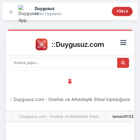
Duygusuz
×
YÜKLE
Mobil Uygulama
:: Duygusuz.com - Dostluk ve Arkadaşlık Sitesi topluluğuna
hoş geldin ziyaretçi! Aramıza katılmak istersen kayıt
:: Duygusuz.com - Dostluk ve Arkadaşlık Sitesi
lamazi0132, Adlı
olabilirsin, oldukça kolay ve zahmetsizdir.