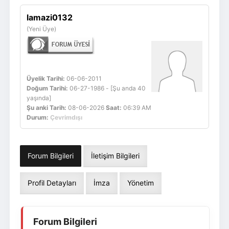
Giriş Yap
Üye Ol
lamazi0132
(Yeni Üye)
Üyelik Tarihi:
06-06-2011
Doğum Tarihi:
06-27-1986 - [Şu anda 40
yaşında]
Şu anki Tarih:
08-06-2026
Saat:
06:39 AM
Durum:
Çevrimdışı
Forum Bilgileri
İletişim Bilgileri
Profil Detayları
İmza
Yönetim
Forum Bilgileri