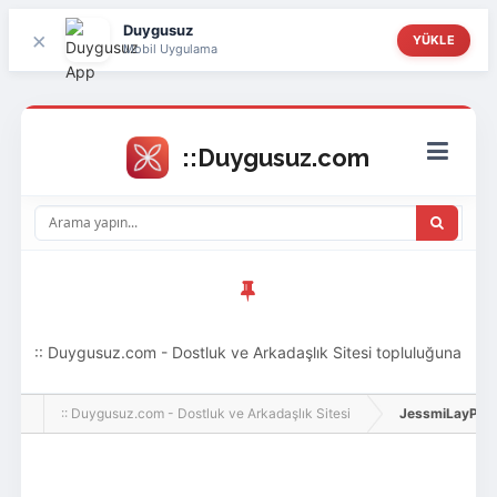
Duygusuz
×
YÜKLE
Mobil Uygulama
:: Duygusuz.com - Dostluk ve Arkadaşlık Sitesi topluluğuna
hoş geldin ziyaretçi! Aramıza katılmak istersen kayıt
:: Duygusuz.com - Dostluk ve Arkadaşlık Sitesi
JessmiLayPinq, A
olabilirsin, oldukça kolay ve zahmetsizdir.