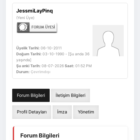
Giriş Yap
Üye Ol
JessmiLayPinq
(Yeni Üye)
Üyelik Tarihi:
06-10-2011
Doğum Tarihi:
03-10-1990 - [Şu anda 36
yaşında]
Şu anki Tarih:
08-07-2026
Saat:
01:52 PM
Durum:
Çevrimdışı
Forum Bilgileri
İletişim Bilgileri
Profil Detayları
İmza
Yönetim
Forum Bilgileri