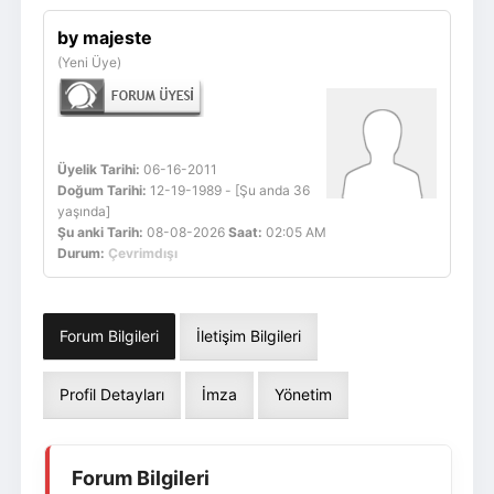
Giriş Yap
Üye Ol
by majeste
(Yeni Üye)
Üyelik Tarihi:
06-16-2011
Doğum Tarihi:
12-19-1989 - [Şu anda 36
yaşında]
Şu anki Tarih:
08-08-2026
Saat:
02:05 AM
Durum:
Çevrimdışı
Forum Bilgileri
İletişim Bilgileri
Profil Detayları
İmza
Yönetim
Forum Bilgileri