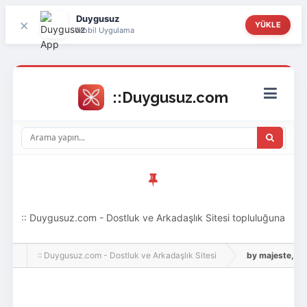
Duygusuz
×
YÜKLE
Mobil Uygulama
:: Duygusuz.com - Dostluk ve Arkadaşlık Sitesi topluluğuna
hoş geldin ziyaretçi! Aramıza katılmak istersen kayıt
:: Duygusuz.com - Dostluk ve Arkadaşlık Sitesi
by majeste, Adlı
olabilirsin, oldukça kolay ve zahmetsizdir.