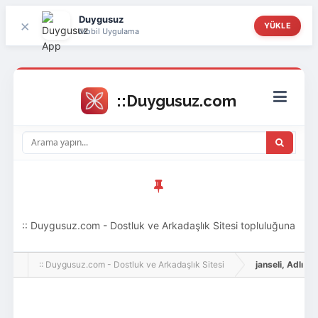
Duygusuz
×
YÜKLE
Mobil Uygulama
:: Duygusuz.com - Dostluk ve Arkadaşlık Sitesi topluluğuna
hoş geldin ziyaretçi! Aramıza katılmak istersen kayıt
:: Duygusuz.com - Dostluk ve Arkadaşlık Sitesi
janseli, Adlı Kul
olabilirsin, oldukça kolay ve zahmetsizdir.