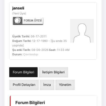
Giriş Yap
Üye Ol
janseli
(Yeni Üye)
Üyelik Tarihi:
06-17-2011
Doğum Tarihi:
12-17-1990 - [Şu anda 35
yaşında]
Şu anki Tarih:
08-06-2026
Saat:
11:33 AM
Durum:
Çevrimdışı
Forum Bilgileri
İletişim Bilgileri
Profil Detayları
İmza
Yönetim
Forum Bilgileri