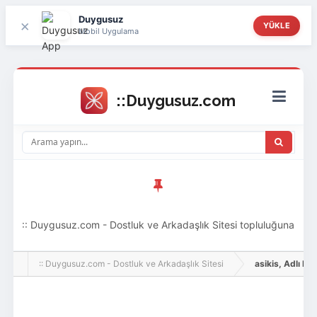
Duygusuz
×
YÜKLE
Mobil Uygulama
:: Duygusuz.com - Dostluk ve Arkadaşlık Sitesi topluluğuna
hoş geldin ziyaretçi! Aramıza katılmak istersen kayıt
:: Duygusuz.com - Dostluk ve Arkadaşlık Sitesi
asikis, Adlı Kull
olabilirsin, oldukça kolay ve zahmetsizdir.