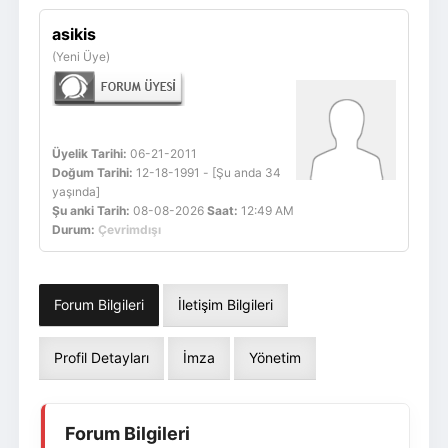
Giriş Yap
Üye Ol
asikis
(Yeni Üye)
Üyelik Tarihi:
06-21-2011
Doğum Tarihi:
12-18-1991 - [Şu anda 34
yaşında]
Şu anki Tarih:
08-08-2026
Saat:
12:49 AM
Durum:
Çevrimdışı
Forum Bilgileri
İletişim Bilgileri
Profil Detayları
İmza
Yönetim
Forum Bilgileri