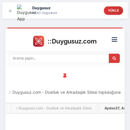
Duygusuz
×
YÜKLE
Mobil Uygulama
:: Duygusuz.com - Dostluk ve Arkadaşlık Sitesi topluluğuna
hoş geldin ziyaretçi! Aramıza katılmak istersen kayıt
:: Duygusuz.com - Dostluk ve Arkadaşlık Sitesi
Aydos37, Adlı Ku
olabilirsin, oldukça kolay ve zahmetsizdir.