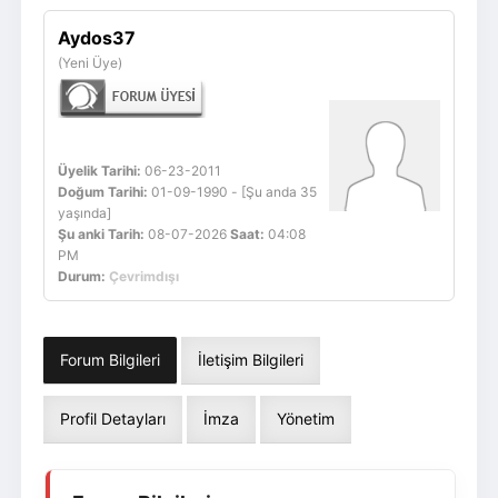
Giriş Yap
Üye Ol
Aydos37
(Yeni Üye)
Üyelik Tarihi:
06-23-2011
Doğum Tarihi:
01-09-1990 - [Şu anda 35
yaşında]
Şu anki Tarih:
08-07-2026
Saat:
04:08
PM
Durum:
Çevrimdışı
Forum Bilgileri
İletişim Bilgileri
Profil Detayları
İmza
Yönetim