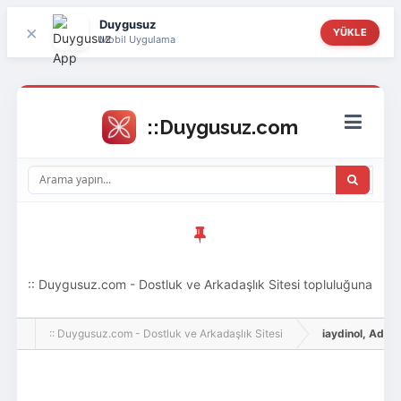
Duygusuz
×
YÜKLE
Mobil Uygulama
:: Duygusuz.com - Dostluk ve Arkadaşlık Sitesi topluluğuna
hoş geldin ziyaretçi! Aramıza katılmak istersen kayıt
:: Duygusuz.com - Dostluk ve Arkadaşlık Sitesi
iaydinol, Adlı Ku
olabilirsin, oldukça kolay ve zahmetsizdir.