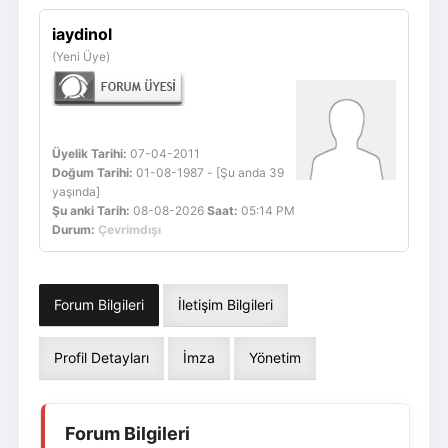
Giriş Yap
Üye Ol
iaydinol
(Yeni Üye)
Üyelik Tarihi:
07-04-2011
Doğum Tarihi:
01-08-1987 - [Şu anda 39
yaşında]
Şu anki Tarih:
08-08-2026
Saat:
05:14 PM
Durum:
Çevrimdışı
Forum Bilgileri
İletişim Bilgileri
Profil Detayları
İmza
Yönetim
Forum Bilgileri