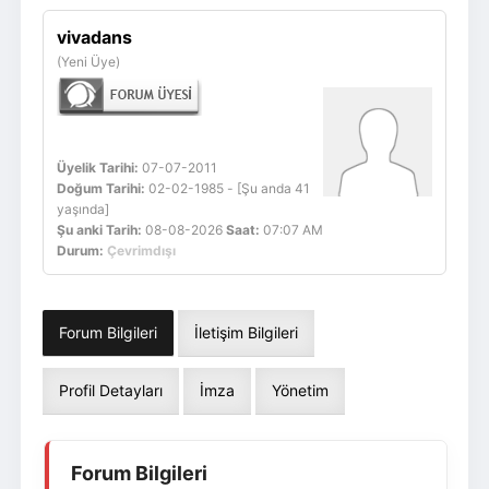
Giriş Yap
Üye Ol
vivadans
(Yeni Üye)
Üyelik Tarihi:
07-07-2011
Doğum Tarihi:
02-02-1985 - [Şu anda 41
yaşında]
Şu anki Tarih:
08-08-2026
Saat:
07:07 AM
Durum:
Çevrimdışı
Forum Bilgileri
İletişim Bilgileri
Profil Detayları
İmza
Yönetim
Forum Bilgileri