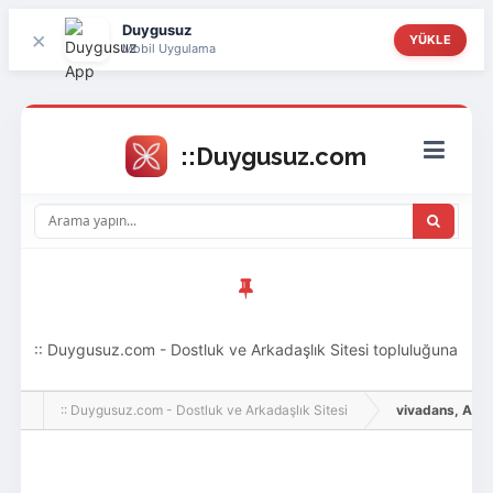
Duygusuz
×
YÜKLE
Mobil Uygulama
:: Duygusuz.com - Dostluk ve Arkadaşlık Sitesi topluluğuna
hoş geldin ziyaretçi! Aramıza katılmak istersen kayıt
:: Duygusuz.com - Dostluk ve Arkadaşlık Sitesi
vivadans, Adlı K
olabilirsin, oldukça kolay ve zahmetsizdir.