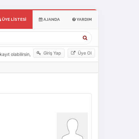
ÜYE LISTESI
AJANDA
YARDIM
Giriş Yap
Üye Ol
yıt olabilirsin,