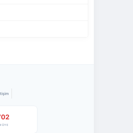
etişim
702
M ÜYE