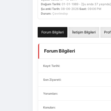
Doğum Tarihi:
01-01-1989 - [Şu anda 37 yaşında]
Şu anki Tarih:
08-06-2026
Saat:
09:06 PM
Durum:
Çevrimdışı
Forum Bilgileri
İletişim Bilgileri
Prof
Forum Bilgileri
Kayıt Tarihi:
Son Ziyareti:
Yorumları:
Konuları: