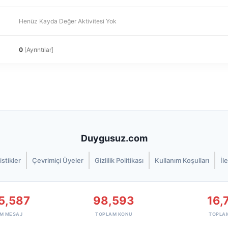
Henüz Kayda Değer Aktivitesi Yok
0
[
Ayrıntılar
]
Duygusuz.com
istikler
Çevrimiçi Üyeler
Gizlilik Politikası
Kullanım Koşulları
İl
5,587
98,593
16,
M MESAJ
TOPLAM KONU
TOPLA