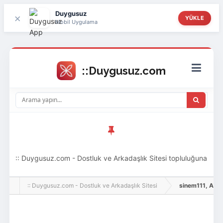
Duygusuz
×
YÜKLE
Mobil Uygulama
:: Duygusuz.com - Dostluk ve Arkadaşlık Sitesi topluluğuna
hoş geldin ziyaretçi! Aramıza katılmak istersen kayıt
:: Duygusuz.com - Dostluk ve Arkadaşlık Sitesi
sinem111, Adlı K
olabilirsin, oldukça kolay ve zahmetsizdir.