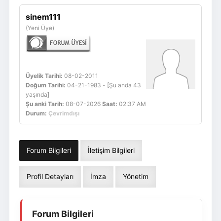
Giriş Yap
Üye Ol
sinem111
(Yeni Üye)
Üyelik Tarihi:
08-02-2011
Doğum Tarihi:
04-21-1983 - [Şu anda 43
yaşında]
Şu anki Tarih:
08-07-2026
Saat:
02:37 AM
Durum:
Çevrimdışı
Forum Bilgileri
İletişim Bilgileri
Profil Detayları
İmza
Yönetim
Forum Bilgileri