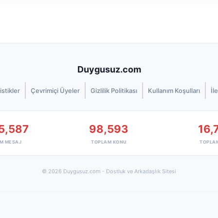
Duygusuz.com
istikler
Çevrimiçi Üyeler
Gizlilik Politikası
Kullanım Koşulları
İl
5,587
98,593
16,
M MESAJ
TOPLAM KONU
TOPLA
© 2026 Duygusuz.com - Dostluk ve Arkadaşlık Sitesi