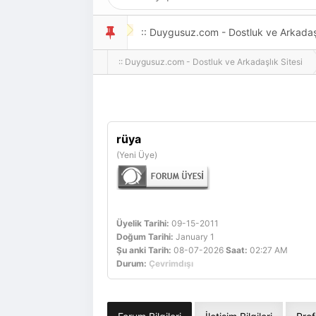
:: Duygusuz.com - Dostluk ve Arkadaşlı
:: Duygusuz.com - Dostluk ve Arkadaşlık Sitesi
oldukça kolay ve zahmetsizdir.
rüya
(Yeni Üye)
Üyelik Tarihi:
09-15-2011
Doğum Tarihi:
January 1
Şu anki Tarih:
08-07-2026
Saat:
02:27 AM
Durum:
Çevrimdışı