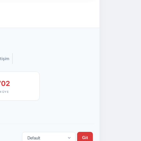
etişim
702
M ÜYE