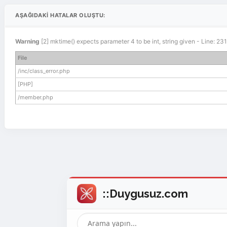
AŞAĞIDAKI HATALAR OLUŞTU:
Warning
[2] mktime() expects parameter 4 to be int, string given - Line: 2
File
/inc/class_error.php
[PHP]
/member.php