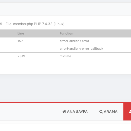
319 - File: member.php PHP 7.4.33 (Linux)
Line
Function
157
errorHandler->error
errorHandler->error_callback
2319
mktime
ANA SAYFA
ARAMA