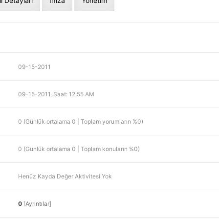
il Detayları
İmza
Yönetim
09-15-2011
09-15-2011, Saat: 12:55 AM
0 (Günlük ortalama 0 | Toplam yorumların %0)
0 (Günlük ortalama 0 | Toplam konuların %0)
Henüz Kayda Değer Aktivitesi Yok
0
[
Ayrıntılar
]