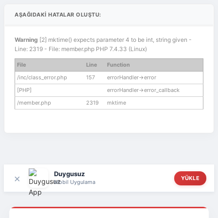
AŞAĞIDAKI HATALAR OLUŞTU:
Warning
[2] mktime() expects parameter 4 to be int, string given -
Line: 2319 - File: member.php PHP 7.4.33 (Linux)
File
Line
Function
/inc/class_error.php
157
errorHandler->error
[PHP]
errorHandler->error_callback
/member.php
2319
mktime
Duygusuz
×
YÜKLE
Mobil Uygulama