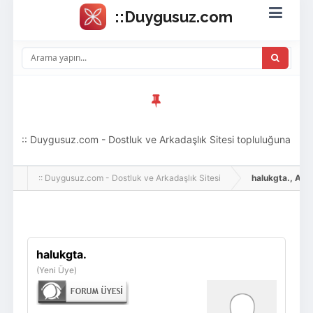
:: Duygusuz.com - Dostluk ve Arkadaşlık Sitesi topluluğuna
hoş geldin ziyaretçi! Aramıza katılmak istersen kayıt
:: Duygusuz.com - Dostluk ve Arkadaşlık Sitesi
halukgta., Adlı K
olabilirsin, oldukça kolay ve zahmetsizdir.
Giriş Yap
Üye Ol
halukgta.
(Yeni Üye)