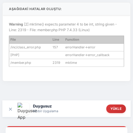
AŞAĞIDAKI HATALAR OLUŞTU:
Warning
[2] mktime() expects parameter 4 to be int, string given -
Line: 2319 - File: member.php PHP 7.4.33 (Linux)
File
Line
Function
/inc/class_error.php
157
errorHandler->error
[PHP]
errorHandler->error_callback
/member.php
2319
mktime
Duygusuz
×
YÜKLE
Mobil Uygulama