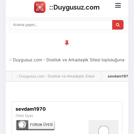
:: Duygusuz.com - Dostluk ve Arkadaşlık Sitesi topluluğuna
hoş geldin ziyaretçi! Aramıza katılmak istersen kayıt
:: Duygusuz.com - Dostluk ve Arkadaşlık Sitesi
sevdam1970, Adl
olabilirsin, oldukça kolay ve zahmetsizdir.
Giriş Yap
Üye Ol
sevdam1970
(Yeni Üye)