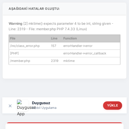
AŞAĞIDAKI HATALAR OLUŞTU:
Warning
[2] mktime() expects parameter 4 to be int, string given -
Line: 2319 - File: member.php PHP 7.4.33 (Linux)
File
Line
Function
/inc/class_error.php
157
errorHandler->error
[PHP]
errorHandler->error_callback
/member.php
2319
mktime
Duygusuz
×
YÜKLE
Mobil Uygulama