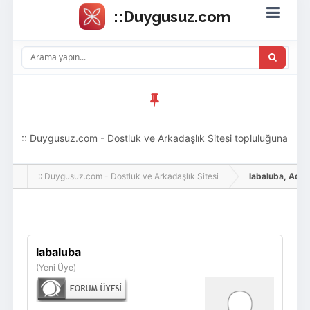
:: Duygusuz.com - Dostluk ve Arkadaşlık Sitesi topluluğuna
hoş geldin ziyaretçi! Aramıza katılmak istersen kayıt
:: Duygusuz.com - Dostluk ve Arkadaşlık Sitesi
labaluba, Adlı Ku
olabilirsin, oldukça kolay ve zahmetsizdir.
Giriş Yap
Üye Ol
labaluba
(Yeni Üye)