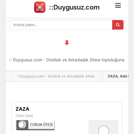
:: Duygusuz.com - Dostluk ve Arkadaşlık Sitesi topluluğuna
hoş geldin ziyaretçi! Aramıza katılmak istersen kayıt
:: Duygusuz.com - Dostluk ve Arkadaşlık Sitesi
ZAZA, Adlı Kulla
olabilirsin, oldukça kolay ve zahmetsizdir.
Giriş Yap
Üye Ol
ZAZA
(Yeni Üye)