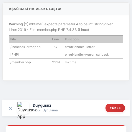
AŞAĞIDAKI HATALAR OLUŞTU:
Warning
[2] mktime() expects parameter 4 to be int, string given -
Line: 2319 - File: member.php PHP 7.4.33 (Linux)
File
Line
Function
/inc/class_error.php
157
errorHandler->error
[PHP]
errorHandler->error_callback
/member.php
2319
mktime
Duygusuz
×
YÜKLE
Mobil Uygulama