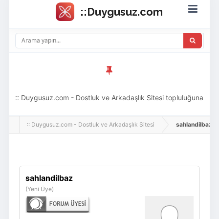
:: Duygusuz.com - Dostluk ve Arkadaşlık Sitesi topluluğuna
hoş geldin ziyaretçi! Aramıza katılmak istersen kayıt
:: Duygusuz.com - Dostluk ve Arkadaşlık Sitesi
sahlandilbaz, Ad
olabilirsin, oldukça kolay ve zahmetsizdir.
Giriş Yap
Üye Ol
sahlandilbaz
(Yeni Üye)