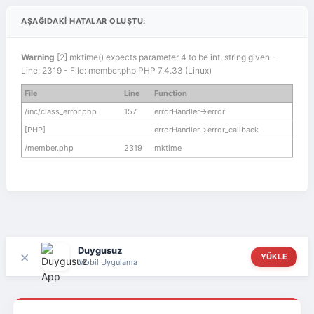
AŞAĞIDAKI HATALAR OLUŞTU:
Warning
[2] mktime() expects parameter 4 to be int, string given -
Line: 2319 - File: member.php PHP 7.4.33 (Linux)
File
Line
Function
/inc/class_error.php
157
errorHandler->error
[PHP]
errorHandler->error_callback
/member.php
2319
mktime
Duygusuz
×
YÜKLE
Mobil Uygulama