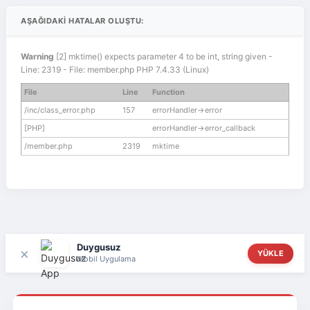
AŞAĞIDAKI HATALAR OLUŞTU:
Warning
[2] mktime() expects parameter 4 to be int, string given -
Line: 2319 - File: member.php PHP 7.4.33 (Linux)
File
Line
Function
/inc/class_error.php
157
errorHandler->error
[PHP]
errorHandler->error_callback
/member.php
2319
mktime
Duygusuz
×
YÜKLE
Mobil Uygulama