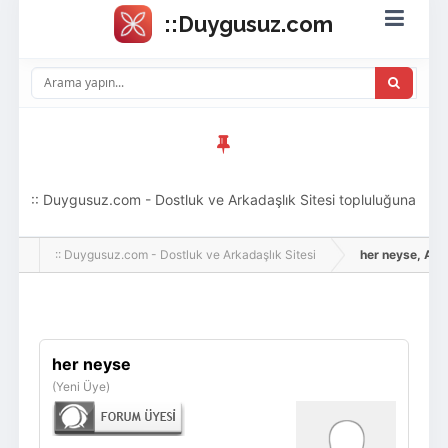
:: Duygusuz.com - Dostluk ve Arkadaşlık Sitesi topluluğuna
hoş geldin ziyaretçi! Aramıza katılmak istersen kayıt
:: Duygusuz.com - Dostluk ve Arkadaşlık Sitesi
her neyse, Adlı 
olabilirsin, oldukça kolay ve zahmetsizdir.
Giriş Yap
Üye Ol
her neyse
(Yeni Üye)