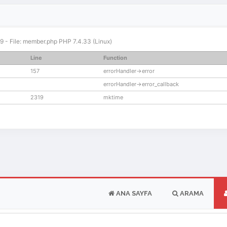
319 - File: member.php PHP 7.4.33 (Linux)
Line
Function
157
errorHandler->error
errorHandler->error_callback
2319
mktime
ANA SAYFA
ARAMA