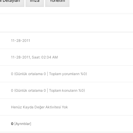
il Detayları
İmza
Yönetim
11-28-2011
11-28-2011, Saat: 02:34 AM
0 (Günlük ortalama 0 | Toplam yorumların %0)
0 (Günlük ortalama 0 | Toplam konuların %0)
Henüz Kayda Değer Aktivitesi Yok
0
[
Ayrıntılar
]