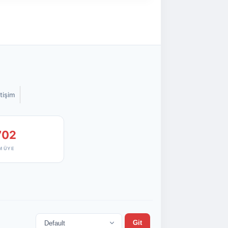
etişim
702
M ÜYE