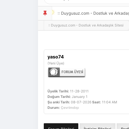
:: Duygusuz.com - Dostluk ve Arkadaşlı
:: Duygusuz.com - Dostluk ve Arkadaşlık Sitesi
oldukça kolay ve zahmetsizdir.
yaso74
(Yeni Üye)
Üyelik Tarihi:
11-28-2011
Doğum Tarihi:
January 1
Şu anki Tarih:
08-07-2026
Saat:
11:04 AM
Durum:
Çevrimdışı