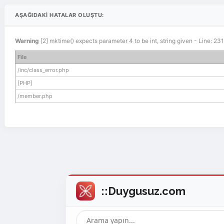
AŞAĞIDAKI HATALAR OLUŞTU:
Warning
[2] mktime() expects parameter 4 to be int, string given - Line: 2
File
/inc/class_error.php
[PHP]
/member.php