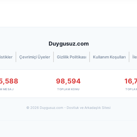
Duygusuz.com
istikler
Çevrimiçi Üyeler
Gizlilik Politikası
Kullanım Koşulları
İl
5,588
98,594
16,
M MESAJ
TOPLAM KONU
TOPLA
© 2026 Duygusuz.com - Dostluk ve Arkadaşlık Sitesi