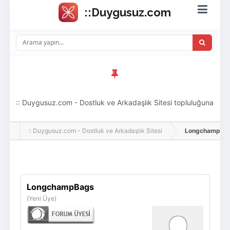
:: Duygusuz.com - Dostluk ve Arkadaşlık Sitesi topluluğuna
hoş geldin ziyaretçi! Aramıza katılmak istersen kayıt
:: Duygusuz.com - Dostluk ve Arkadaşlık Sitesi
LongchampBags, 
olabilirsin, oldukça kolay ve zahmetsizdir.
Giriş Yap
Üye Ol
LongchampBags
(Yeni Üye)