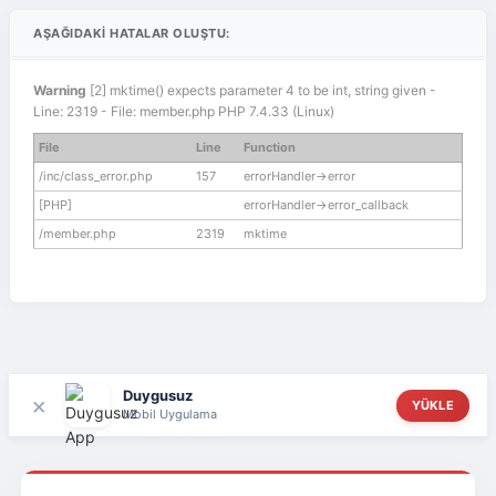
AŞAĞIDAKI HATALAR OLUŞTU:
Warning
[2] mktime() expects parameter 4 to be int, string given -
Line: 2319 - File: member.php PHP 7.4.33 (Linux)
File
Line
Function
/inc/class_error.php
157
errorHandler->error
[PHP]
errorHandler->error_callback
/member.php
2319
mktime
Duygusuz
×
YÜKLE
Mobil Uygulama