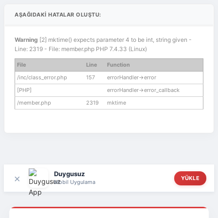
AŞAĞIDAKI HATALAR OLUŞTU:
Warning
[2] mktime() expects parameter 4 to be int, string given -
Line: 2319 - File: member.php PHP 7.4.33 (Linux)
File
Line
Function
/inc/class_error.php
157
errorHandler->error
[PHP]
errorHandler->error_callback
/member.php
2319
mktime
Duygusuz
×
YÜKLE
Mobil Uygulama