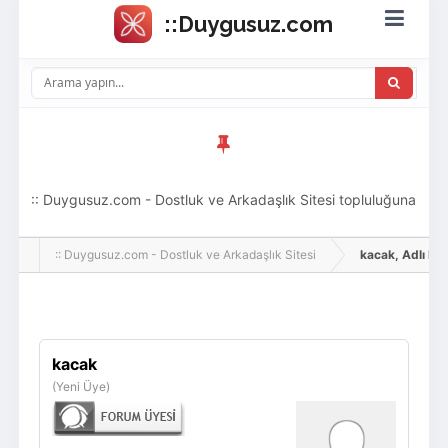
:: Duygusuz.com - Dostluk ve Arkadaşlık Sitesi topluluğuna
hoş geldin ziyaretçi! Aramıza katılmak istersen kayıt
:: Duygusuz.com - Dostluk ve Arkadaşlık Sitesi
kacak, Adlı Kull
olabilirsin, oldukça kolay ve zahmetsizdir.
Giriş Yap
Üye Ol
kacak
(Yeni Üye)