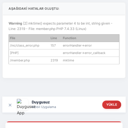
AŞAĞIDAKI HATALAR OLUŞTU:
Warning
[2] mktime() expects parameter 4 to be int, string given -
Line: 2319 - File: member.php PHP 7.4.33 (Linux)
File
Line
Function
/inc/class_error.php
157
errorHandler->error
[PHP]
errorHandler->error_callback
/member.php
2319
mktime
Duygusuz
×
YÜKLE
Mobil Uygulama