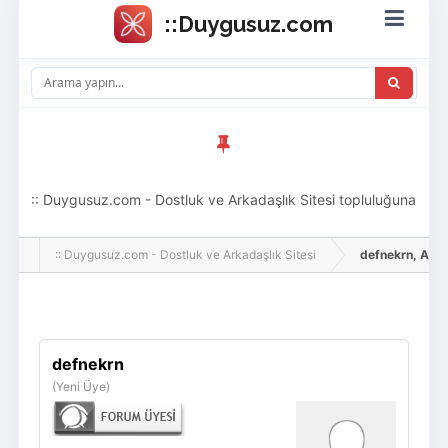
:: Duygusuz.com - Dostluk ve Arkadaşlık Sitesi topluluğuna
hoş geldin ziyaretçi! Aramıza katılmak istersen kayıt
:: Duygusuz.com - Dostluk ve Arkadaşlık Sitesi
defnekrn, Adlı K
olabilirsin, oldukça kolay ve zahmetsizdir.
Giriş Yap
Üye Ol
defnekrn
(Yeni Üye)