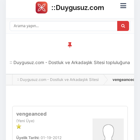
:: Duygusuz.com - Dostluk ve Arkadaşlık Sitesi topluluğuna
hoş geldin ziyaretçi! Aramıza katılmak istersen kayıt
:: Duygusuz.com - Dostluk ve Arkadaşlık Sitesi
vengeanced, Adlı
olabilirsin, oldukça kolay ve zahmetsizdir.
Giriş Yap
Üye Ol
vengeanced
(Yeni Üye)
Üyelik Tarihi:
01-19-2012