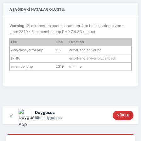
AŞAĞIDAKI HATALAR OLUŞTU:
Warning
[2] mktime() expects parameter 4 to be int, string given -
Line: 2319 - File: member.php PHP 7.4.33 (Linux)
File
Line
Function
/inc/class_error.php
157
errorHandler->error
[PHP]
errorHandler->error_callback
/member.php
2319
mktime
Duygusuz
×
YÜKLE
Mobil Uygulama