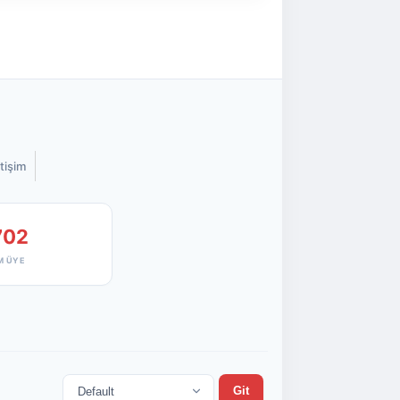
etişim
702
M ÜYE