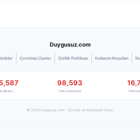
Duygusuz.com
istikler
Çevrimiçi Üyeler
Gizlilik Politikası
Kullanım Koşulları
İl
5,587
98,593
16,
M MESAJ
TOPLAM KONU
TOPLA
© 2026 Duygusuz.com - Dostluk ve Arkadaşlık Sitesi