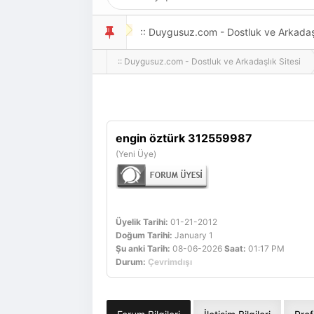
:: Duygusuz.com - Dostluk ve Arkadaşlı
:: Duygusuz.com - Dostluk ve Arkadaşlık Sitesi
oldukça kolay ve zahmetsizdir.
engin öztürk 312559987
(Yeni Üye)
Üyelik Tarihi:
01-21-2012
Doğum Tarihi:
January 1
Şu anki Tarih:
08-06-2026
Saat:
01:17 PM
Durum:
Çevrimdışı