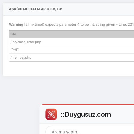
AŞAĞIDAKI HATALAR OLUŞTU:
Warning
[2] mktime() expects parameter 4 to be int, string given - Line: 2
File
/inc/class_error.php
[PHP]
/member.php