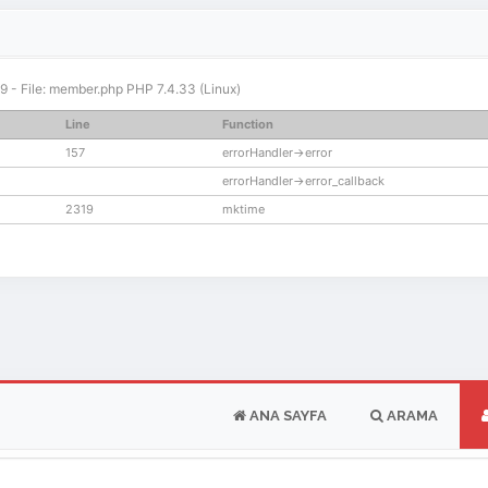
319 - File: member.php PHP 7.4.33 (Linux)
Line
Function
157
errorHandler->error
errorHandler->error_callback
2319
mktime
ANA SAYFA
ARAMA