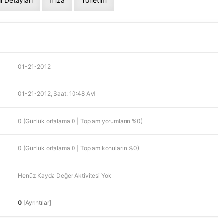
il Detayları
İmza
Yönetim
01-21-2012
01-21-2012, Saat: 10:48 AM
0 (Günlük ortalama 0 | Toplam yorumların %0)
0 (Günlük ortalama 0 | Toplam konuların %0)
Henüz Kayda Değer Aktivitesi Yok
0
[
Ayrıntılar
]