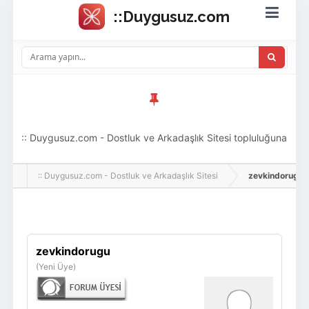
:: Duygusuz.com - Dostluk ve Arkadaşlık Sitesi topluluğuna
hoş geldin ziyaretçi! Aramıza katılmak istersen kayıt
:: Duygusuz.com - Dostluk ve Arkadaşlık Sitesi
zevkindorugu, Ad
olabilirsin, oldukça kolay ve zahmetsizdir.
Giriş Yap
Üye Ol
zevkindorugu
(Yeni Üye)