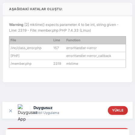
AŞAĞIDAKI HATALAR OLUŞTU:
Warning
[2] mktime() expects parameter 4 to be int, string given -
Line: 2319 - File: member.php PHP 7.4.33 (Linux)
File
Line
Function
/inc/class_error.php
157
errorHandler->error
[PHP]
errorHandler->error_callback
/member.php
2319
mktime
Duygusuz
×
YÜKLE
Mobil Uygulama