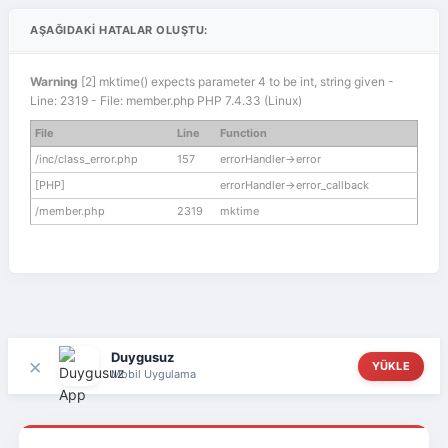
AŞAĞIDAKI HATALAR OLUŞTU:
Warning
[2] mktime() expects parameter 4 to be int, string given -
Line: 2319 - File: member.php PHP 7.4.33 (Linux)
File
Line
Function
/inc/class_error.php
157
errorHandler->error
[PHP]
errorHandler->error_callback
/member.php
2319
mktime
Duygusuz
×
YÜKLE
Mobil Uygulama