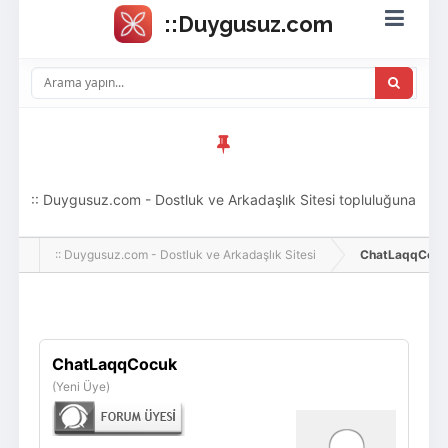
:: Duygusuz.com - Dostluk ve Arkadaşlık Sitesi topluluğuna
hoş geldin ziyaretçi! Aramıza katılmak istersen kayıt
:: Duygusuz.com - Dostluk ve Arkadaşlık Sitesi
ChatLaqqCocuk, 
olabilirsin, oldukça kolay ve zahmetsizdir.
Giriş Yap
Üye Ol
ChatLaqqCocuk
(Yeni Üye)