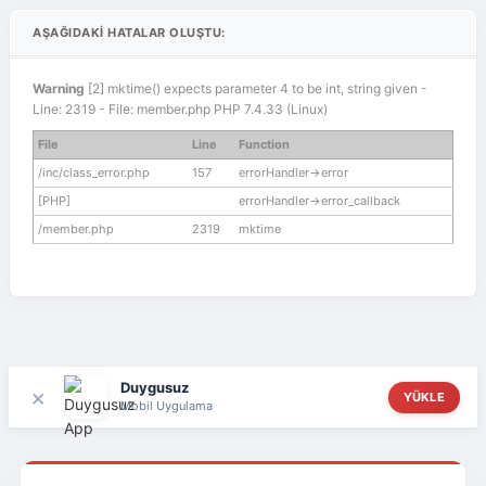
AŞAĞIDAKI HATALAR OLUŞTU:
Warning
[2] mktime() expects parameter 4 to be int, string given -
Line: 2319 - File: member.php PHP 7.4.33 (Linux)
File
Line
Function
/inc/class_error.php
157
errorHandler->error
[PHP]
errorHandler->error_callback
/member.php
2319
mktime
Duygusuz
×
YÜKLE
Mobil Uygulama