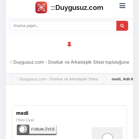
:: Duygusuz.com - Dostluk ve Arkadaşlık Sitesi topluluğuna
hoş geldin ziyaretçi! Aramıza katılmak istersen kayıt
:: Duygusuz.com - Dostluk ve Arkadaşlık Sitesi
medi, Adlı Kullan
olabilirsin, oldukça kolay ve zahmetsizdir.
Giriş Yap
Üye Ol
medi
(Yeni Üye)