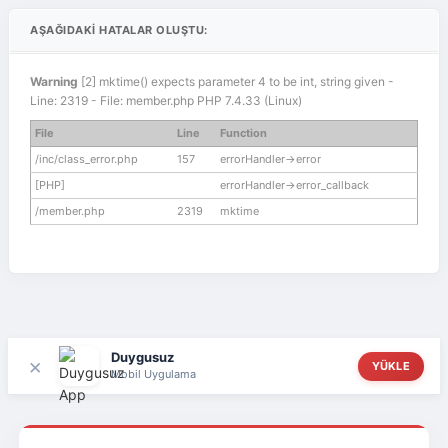
AŞAĞIDAKI HATALAR OLUŞTU:
Warning
[2] mktime() expects parameter 4 to be int, string given -
Line: 2319 - File: member.php PHP 7.4.33 (Linux)
File
Line
Function
/inc/class_error.php
157
errorHandler->error
[PHP]
errorHandler->error_callback
/member.php
2319
mktime
Duygusuz
×
YÜKLE
Mobil Uygulama