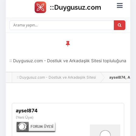
:: Duygusuz.com - Dostluk ve Arkadaşlık Sitesi topluluğuna
hoş geldin ziyaretçi! Aramıza katılmak istersen kayıt
:: Duygusuz.com - Dostluk ve Arkadaşlık Sitesi
aysel874, Adlı K
olabilirsin, oldukça kolay ve zahmetsizdir.
Giriş Yap
Üye Ol
aysel874
(Yeni Üye)