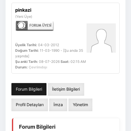
Giriş Yap
Üye Ol
pinkazi
(Yeni Üye)
Üyelik Tarihi:
04-03-2012
Doğum Tarihi:
11-03-1990 - [Şu anda 35
yaşında]
Şu anki Tarih:
08-07-2026
Saat:
02:15 AM
Durum:
Çevrimdışı
Forum Bilgileri
İletişim Bilgileri
Profil Detayları
İmza
Yönetim
Forum Bilgileri