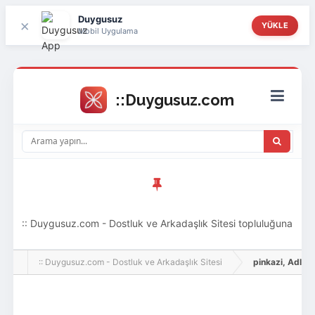
Duygusuz
×
YÜKLE
Mobil Uygulama
:: Duygusuz.com - Dostluk ve Arkadaşlık Sitesi topluluğuna
hoş geldin ziyaretçi! Aramıza katılmak istersen kayıt
:: Duygusuz.com - Dostluk ve Arkadaşlık Sitesi
pinkazi, Adlı Kul
olabilirsin, oldukça kolay ve zahmetsizdir.