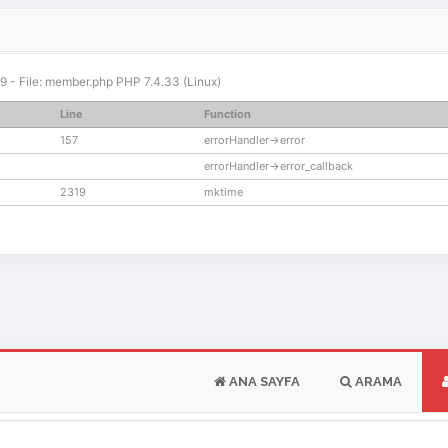
319 - File: member.php PHP 7.4.33 (Linux)
Line
Function
157
errorHandler->error
errorHandler->error_callback
2319
mktime
ANA SAYFA
ARAMA