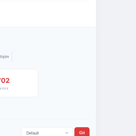
etişim
702
M ÜYE