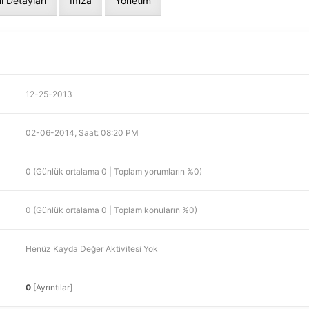
il Detayları
İmza
Yönetim
12-25-2013
02-06-2014, Saat: 08:20 PM
0 (Günlük ortalama 0 | Toplam yorumların %0)
0 (Günlük ortalama 0 | Toplam konuların %0)
Henüz Kayda Değer Aktivitesi Yok
0
[
Ayrıntılar
]