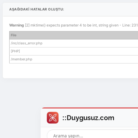
AŞAĞIDAKI HATALAR OLUŞTU:
Warning
[2] mktime() expects parameter 4 to be int, string given - Line: 2
File
/inc/class_error.php
[PHP]
/member.php