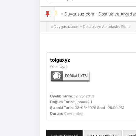
:: Duygusuz.com - Dostluk ve Arkadaşlı
:: Duygusuz.com - Dostluk ve Arkadaşlık Sitesi
oldukça kolay ve zahmetsizdir.
tolgaxyz
(Yeni Üye)
Üyelik Tarihi:
12-25-2013
Doğum Tarihi:
January 1
Şu anki Tarih:
08-06-2026
Saat:
09:09 PM
Durum:
Çevrimdışı