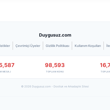
Duygusuz.com
istikler
Çevrimiçi Üyeler
Gizlilik Politikası
Kullanım Koşulları
İl
5,587
98,593
16,
M MESAJ
TOPLAM KONU
TOPLA
© 2026 Duygusuz.com - Dostluk ve Arkadaşlık Sitesi