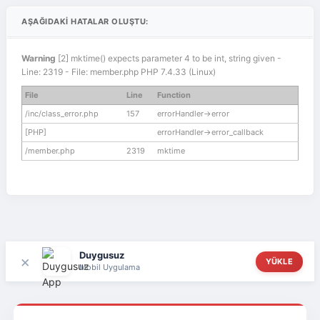
AŞAĞIDAKI HATALAR OLUŞTU:
Warning
[2] mktime() expects parameter 4 to be int, string given -
Line: 2319 - File: member.php PHP 7.4.33 (Linux)
File
Line
Function
/inc/class_error.php
157
errorHandler->error
[PHP]
errorHandler->error_callback
/member.php
2319
mktime
Duygusuz
×
YÜKLE
Mobil Uygulama