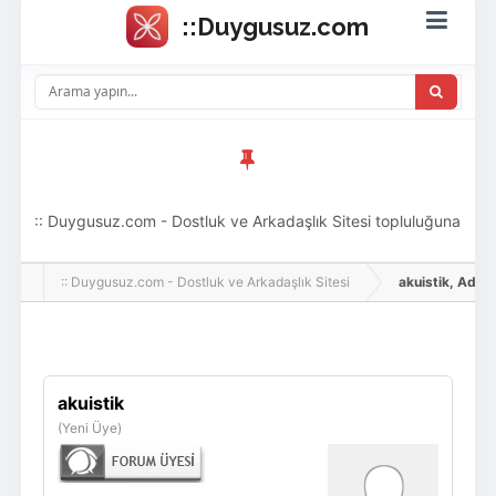
:: Duygusuz.com - Dostluk ve Arkadaşlık Sitesi topluluğuna
hoş geldin ziyaretçi! Aramıza katılmak istersen kayıt
:: Duygusuz.com - Dostluk ve Arkadaşlık Sitesi
akuistik, Adlı Ku
olabilirsin, oldukça kolay ve zahmetsizdir.
Giriş Yap
Üye Ol
akuistik
(Yeni Üye)