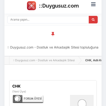
:: Duygusuz.com - Dostluk ve Arkadaşlık Sitesi topluluğuna
hoş geldin ziyaretçi! Aramıza katılmak istersen kayıt
:: Duygusuz.com - Dostluk ve Arkadaşlık Sitesi
CHK, Adlı Kullan
olabilirsin, oldukça kolay ve zahmetsizdir.
Giriş Yap
Üye Ol
CHK
(Yeni Üye)