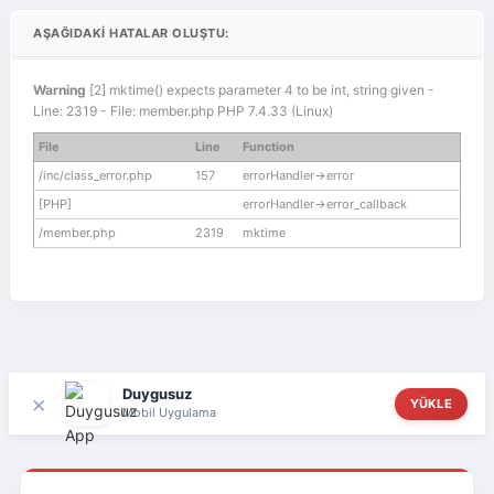
AŞAĞIDAKI HATALAR OLUŞTU:
Warning
[2] mktime() expects parameter 4 to be int, string given -
Line: 2319 - File: member.php PHP 7.4.33 (Linux)
File
Line
Function
/inc/class_error.php
157
errorHandler->error
[PHP]
errorHandler->error_callback
/member.php
2319
mktime
Duygusuz
×
YÜKLE
Mobil Uygulama