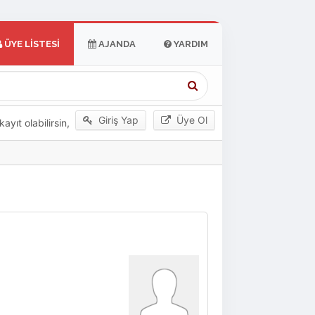
ÜYE LISTESI
AJANDA
YARDIM
Giriş Yap
Üye Ol
yıt olabilirsin,