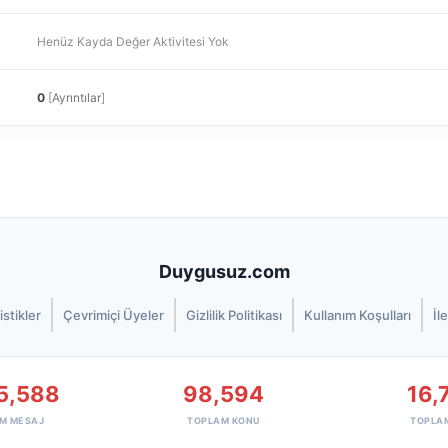
Henüz Kayda Değer Aktivitesi Yok
0
[
Ayrıntılar
]
Duygusuz.com
istikler
Çevrimiçi Üyeler
Gizlilik Politikası
Kullanım Koşulları
İl
5,588
98,594
16,
M MESAJ
TOPLAM KONU
TOPLA