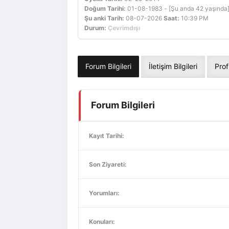
Doğum Tarihi:
01-08-1983 - [Şu anda 42 yaşında
Şu anki Tarih:
08-07-2026
Saat:
10:39 PM
Durum:
Çevrimdışı
Forum Bilgileri
İletişim Bilgileri
Prof
Forum Bilgileri
Kayıt Tarihi:
Son Ziyareti:
Yorumları:
Konuları: