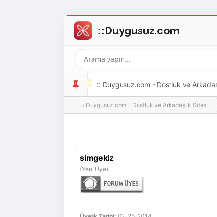
:: Duygusuz.com - Dostluk ve Arkadaşlı
:: Duygusuz.com - Dostluk ve Arkadaşlık Sitesi
oldukça kolay ve zahmetsizdir.
simgekiz
(Yeni Üye)
Üyelik Tarihi:
02-25-2014