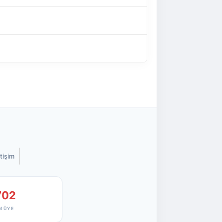
etişim
702
M ÜYE