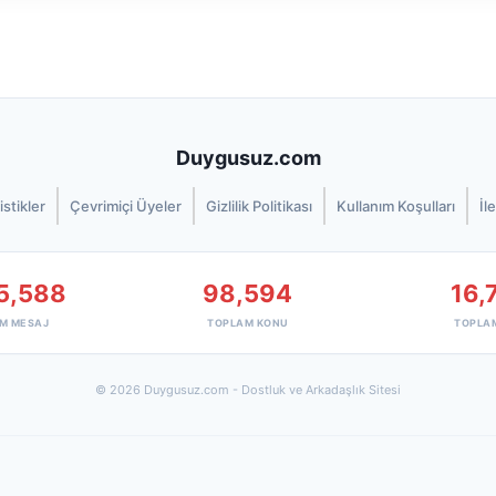
Duygusuz.com
istikler
Çevrimiçi Üyeler
Gizlilik Politikası
Kullanım Koşulları
İl
5,588
98,594
16,
M MESAJ
TOPLAM KONU
TOPLA
© 2026 Duygusuz.com - Dostluk ve Arkadaşlık Sitesi