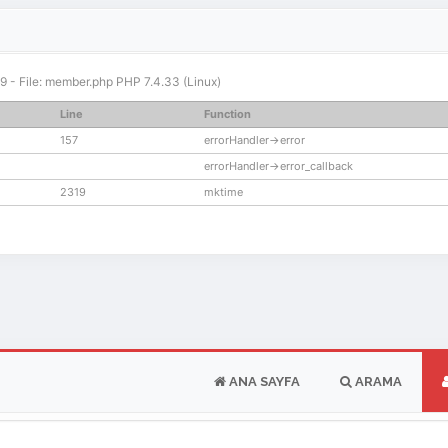
319 - File: member.php PHP 7.4.33 (Linux)
Line
Function
157
errorHandler->error
errorHandler->error_callback
2319
mktime
ANA SAYFA
ARAMA