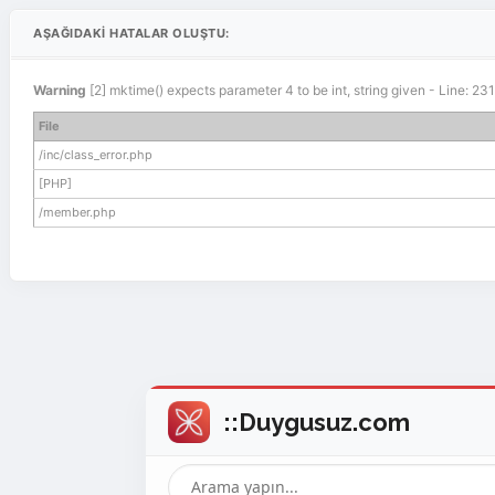
AŞAĞIDAKI HATALAR OLUŞTU:
Warning
[2] mktime() expects parameter 4 to be int, string given - Line: 2
File
/inc/class_error.php
[PHP]
/member.php