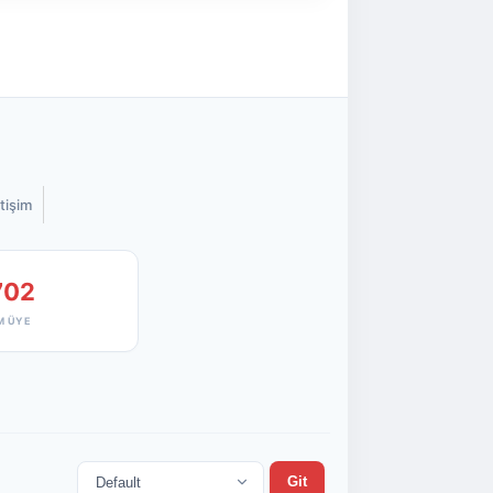
etişim
702
M ÜYE