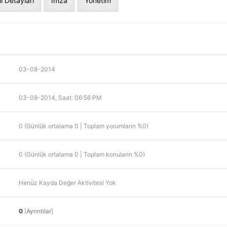
il Detayları
İmza
Yönetim
03-08-2014
03-08-2014, Saat: 06:56 PM
0 (Günlük ortalama 0 | Toplam yorumların %0)
0 (Günlük ortalama 0 | Toplam konuların %0)
Henüz Kayda Değer Aktivitesi Yok
0
[
Ayrıntılar
]