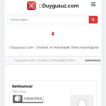
:: Duygusuz.com - Dostluk ve Arkadaşlık Sitesi topluluğuna
hoş geldin ziyaretçi! Aramıza katılmak istersen kayıt
:: Duygusuz.com - Dostluk ve Arkadaşlık Sitesi
betmuncur, Adlı 
olabilirsin, oldukça kolay ve zahmetsizdir.
Giriş Yap
Üye Ol
betmuncur
(Yeni Üye)