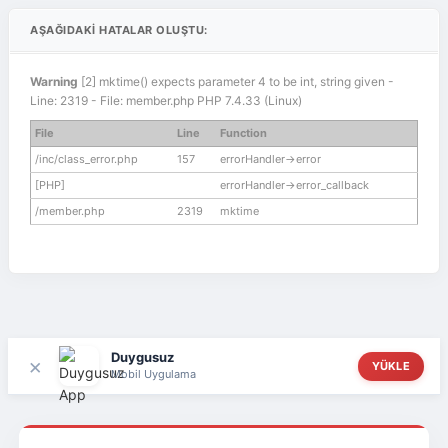
AŞAĞIDAKI HATALAR OLUŞTU:
Warning
[2] mktime() expects parameter 4 to be int, string given -
Line: 2319 - File: member.php PHP 7.4.33 (Linux)
File
Line
Function
/inc/class_error.php
157
errorHandler->error
[PHP]
errorHandler->error_callback
/member.php
2319
mktime
Duygusuz
×
YÜKLE
Mobil Uygulama